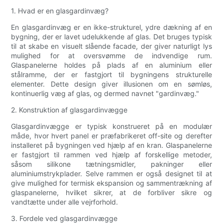
1. Hvad er en glasgardinvæg?
En glasgardinvæg er en ikke-strukturel, ydre dækning af en
bygning, der er lavet udelukkende af glas. Det bruges typisk
til at skabe en visuelt slående facade, der giver naturligt lys
mulighed for at oversvømme de indvendige rum.
Glaspanelerne holdes på plads af en aluminium eller
stålramme, der er fastgjort til bygningens strukturelle
elementer. Dette design giver illusionen om en sømløs,
kontinuerlig væg af glas, og dermed navnet "gardinvæg."
2. Konstruktion af glasgardinvægge
Glasgardinvægge er typisk konstrueret på en modulær
måde, hvor hvert panel er præfabrikeret off-site og derefter
installeret på bygningen ved hjælp af en kran. Glaspanelerne
er fastgjort til rammen ved hjælp af forskellige metoder,
såsom silikone tætningsmidler, pakninger eller
aluminiumstrykplader. Selve rammen er også designet til at
give mulighed for termisk ekspansion og sammentrækning af
glaspanelerne, hvilket sikrer, at de forbliver sikre og
vandtætte under alle vejrforhold.
3. Fordele ved glasgardinvægge