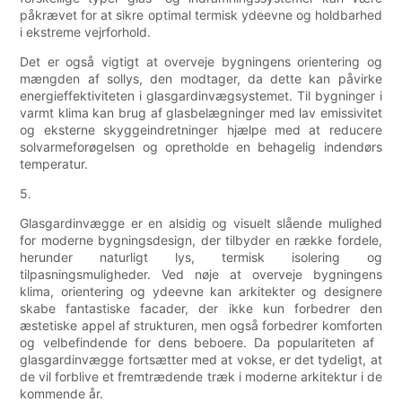
påkrævet for at sikre optimal termisk ydeevne og holdbarhed
i ekstreme vejrforhold.
Det er også vigtigt at overveje bygningens orientering og
mængden af ​​sollys, den modtager, da dette kan påvirke
energieffektiviteten i glasgardinvægsystemet. Til bygninger i
varmt klima kan brug af glasbelægninger med lav emissivitet
og eksterne skyggeindretninger hjælpe med at reducere
solvarmeforøgelsen og opretholde en behagelig indendørs
temperatur.
5.
Glasgardinvægge er en alsidig og visuelt slående mulighed
for moderne bygningsdesign, der tilbyder en række fordele,
herunder naturligt lys, termisk isolering og
tilpasningsmuligheder. Ved nøje at overveje bygningens
klima, orientering og ydeevne kan arkitekter og designere
skabe fantastiske facader, der ikke kun forbedrer den
æstetiske appel af strukturen, men også forbedrer komforten
og velbefindende for dens beboere. Da populariteten af ​​
glasgardinvægge fortsætter med at vokse, er det tydeligt, at
de vil forblive et fremtrædende træk i moderne arkitektur i de
kommende år.