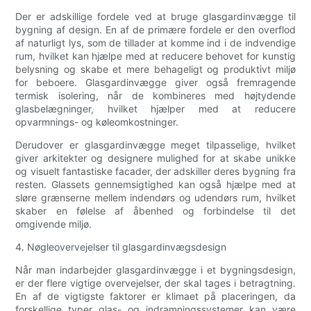
Der er adskillige fordele ved at bruge glasgardinvægge til
bygning af design. En af de primære fordele er den overflod
af naturligt lys, som de tillader at komme ind i de indvendige
rum, hvilket kan hjælpe med at reducere behovet for kunstig
belysning og skabe et mere behageligt og produktivt miljø
for beboere. Glasgardinvægge giver også fremragende
termisk isolering, når de kombineres med højtydende
glasbelægninger, hvilket hjælper med at reducere
opvarmnings- og køleomkostninger.
Derudover er glasgardinvægge meget tilpasselige, hvilket
giver arkitekter og designere mulighed for at skabe unikke
og visuelt fantastiske facader, der adskiller deres bygning fra
resten. Glassets gennemsigtighed kan også hjælpe med at
sløre grænserne mellem indendørs og udendørs rum, hvilket
skaber en følelse af åbenhed og forbindelse til det
omgivende miljø.
4. Nøgleovervejelser til glasgardinvægsdesign
Når man indarbejder glasgardinvægge i et bygningsdesign,
er der flere vigtige overvejelser, der skal tages i betragtning.
En af de vigtigste faktorer er klimaet på placeringen, da
forskellige typer glas- og indramningssystemer kan være